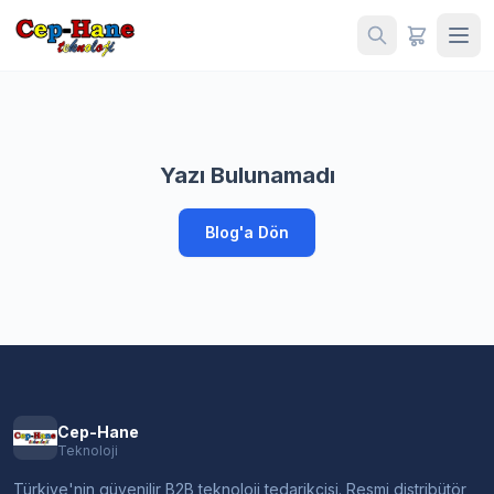
Yazı Bulunamadı
Blog'a Dön
Cep-Hane
Teknoloji
Türkiye'nin güvenilir B2B teknoloji tedarikçisi. Resmi distribütör