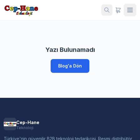
Yazı Bulunamadı
Blog'a Dön
Cep-Hane
Teknoloji
Türkiye'nin güvenilir B2B teknoloji tedarikçisi. Resmi distribütör