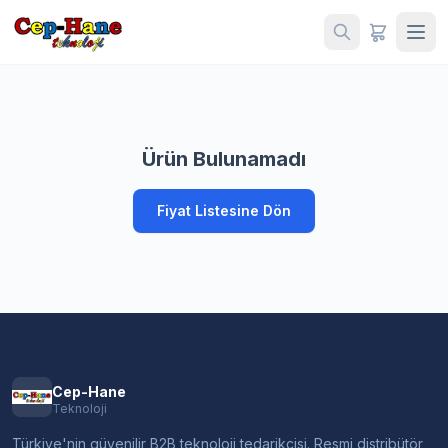
Ürün Bulunamadı
Fiyat Listesine Dön
Cep-Hane
Teknoloji
Türkiye'nin güvenilir B2B teknoloji tedarikçisi. Resmi distribütör