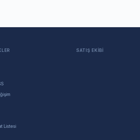
KLER
SATIŞ EKIBI
SS
ğişim
t Listesi