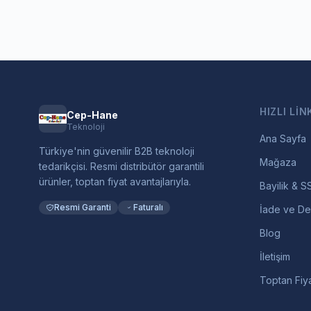
HIZLI LIN
Cep-Hane
Teknoloji
Ana Sayfa
Türkiye'nin güvenilir B2B teknoloji
Mağaza
tedarikçisi. Resmi distribütör garantili
ürünler, toptan fiyat avantajlarıyla.
Bayilik & S
Resmi Garanti
Faturalı
İade ve De
Blog
İletişim
Toptan Fiya