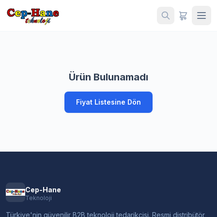
Ürün Bulunamadı
Fiyat Listesine Dön
Cep-Hane
Teknoloji
Türkiye'nin güvenilir B2B teknoloji tedarikçisi. Resmi distribütör