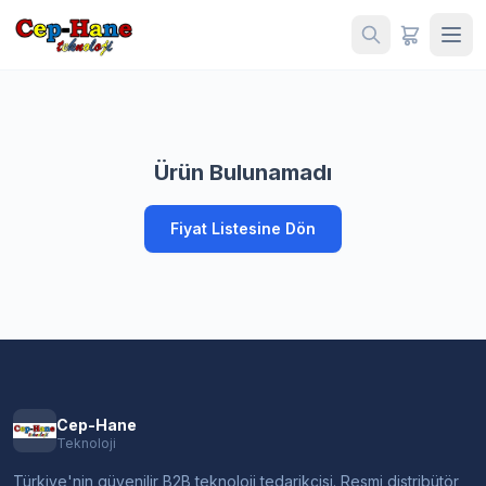
Ürün Bulunamadı
Fiyat Listesine Dön
Cep-Hane
Teknoloji
Türkiye'nin güvenilir B2B teknoloji tedarikçisi. Resmi distribütör