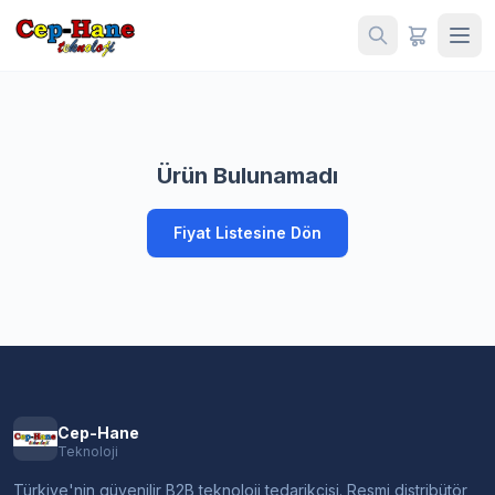
Ürün Bulunamadı
Fiyat Listesine Dön
Cep-Hane
Teknoloji
Türkiye'nin güvenilir B2B teknoloji tedarikçisi. Resmi distribütör