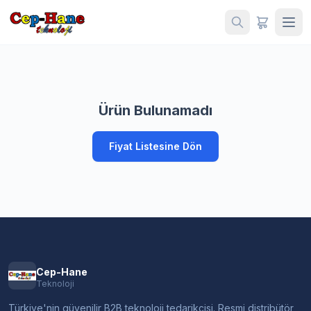
Ürün Bulunamadı
Fiyat Listesine Dön
Cep-Hane
Teknoloji
Türkiye'nin güvenilir B2B teknoloji tedarikçisi. Resmi distribütör