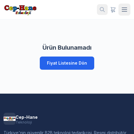
Ürün Bulunamadı
Fiyat Listesine Dön
Cep-Hane
Teknoloji
Türkiye'nin güvenilir B2B teknoloji tedarikçisi. Resmi distribütör