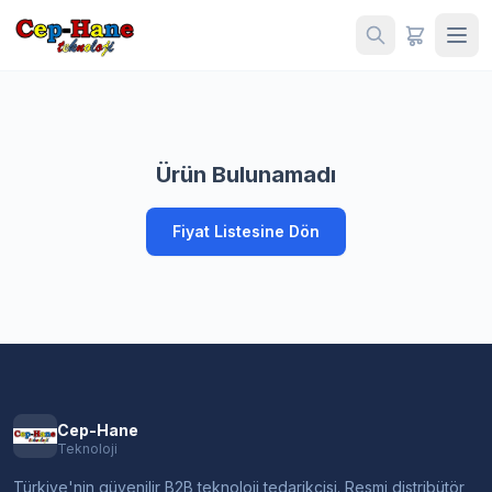
Ürün Bulunamadı
Fiyat Listesine Dön
Cep-Hane
Teknoloji
Türkiye'nin güvenilir B2B teknoloji tedarikçisi. Resmi distribütör