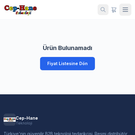
Ürün Bulunamadı
Fiyat Listesine Dön
Cep-Hane
Teknoloji
Türkiye'nin güvenilir B2B teknoloji tedarikçisi. Resmi distribütör