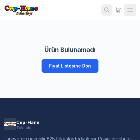
Ürün Bulunamadı
Fiyat Listesine Dön
Cep-Hane
Teknoloji
Türkiye'nin güvenilir B2B teknoloji tedarikçisi. Resmi distribütör