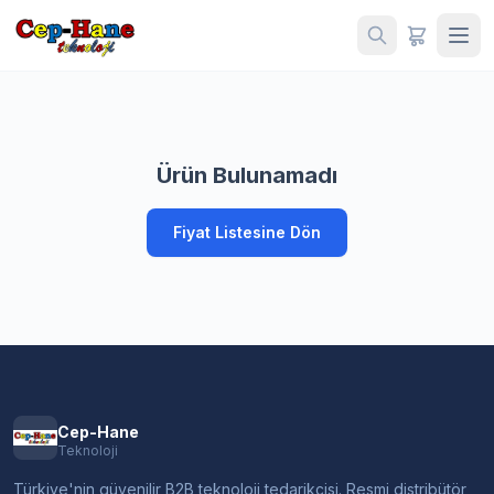
Ürün Bulunamadı
Fiyat Listesine Dön
Cep-Hane
Teknoloji
Türkiye'nin güvenilir B2B teknoloji tedarikçisi. Resmi distribütör