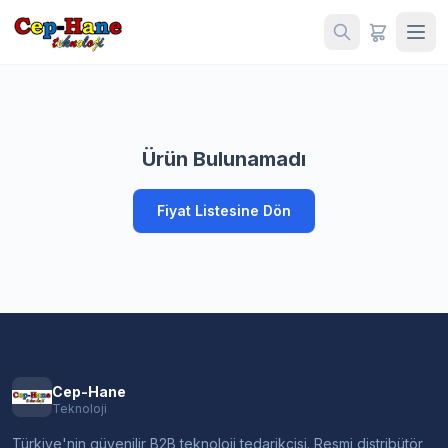
Ürün Bulunamadı
Fiyat Listesine Dön
Cep-Hane
Teknoloji
Türkiye'nin güvenilir B2B teknoloji tedarikçisi. Resmi distribütör