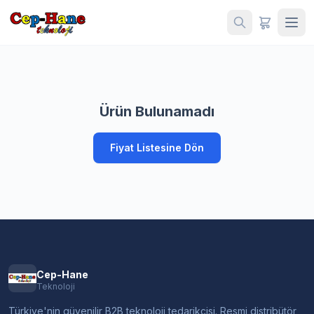
Ürün Bulunamadı
Fiyat Listesine Dön
Cep-Hane
Teknoloji
Türkiye'nin güvenilir B2B teknoloji tedarikçisi. Resmi distribütör