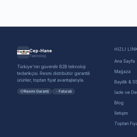
HIZLI LIN
Cep-Hane
Teknoloji
Ana Sayfa
Türkiye'nin güvenilir B2B teknoloji
Mağaza
tedarikçisi. Resmi distribütör garantili
ürünler, toptan fiyat avantajlarıyla.
Bayilik & S
Resmi Garanti
Faturalı
İade ve De
Blog
İletişim
Toptan Fiya