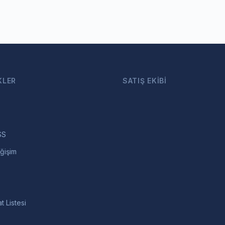
KLER
SATIŞ EKIBI
SS
ğişim
t Listesi