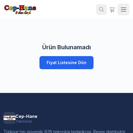
Ürün Bulunamadı
Fiyat Listesine Dön
Cep-Hane
Teknoloji
Türkiye'nin güvenilir B2B teknoloji tedarikçisi. Resmi distribütör