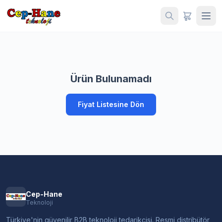
Ürün Bulunamadı
Fiyat Listesine Dön
Cep-Hane
Teknoloji
Türkiye'nin güvenilir B2B teknoloji tedarikçisi. Resmi distribütör