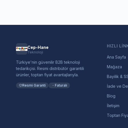
HIZLI LIN
Cep-Hane
Teknoloji
Ana Sayfa
Türkiye'nin güvenilir B2B teknoloji
Mağaza
tedarikçisi. Resmi distribütör garantili
ürünler, toptan fiyat avantajlarıyla.
Bayilik & S
Resmi Garanti
Faturalı
İade ve De
Blog
İletişim
Toptan Fiya