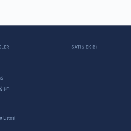
KLER
SATIŞ EKIBI
SS
ğişim
t Listesi