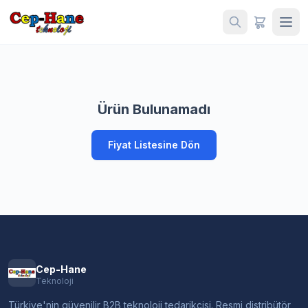
Ürün Bulunamadı
Fiyat Listesine Dön
Cep-Hane
Teknoloji
Türkiye'nin güvenilir B2B teknoloji tedarikçisi. Resmi distribütör