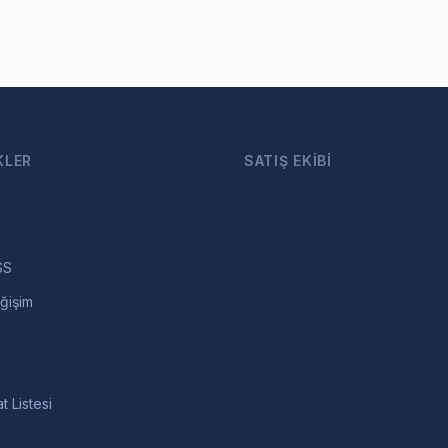
KLER
SATIŞ EKIBI
SS
ğişim
t Listesi