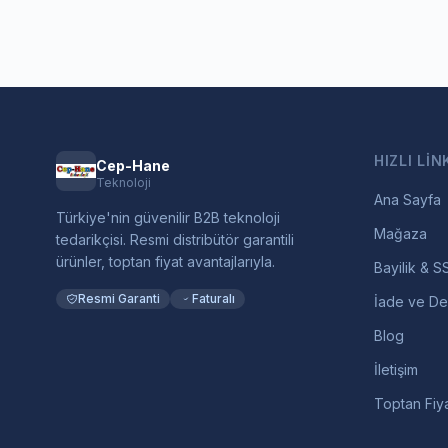
HIZLI LIN
Cep-Hane
Teknoloji
Ana Sayfa
Türkiye'nin güvenilir B2B teknoloji
Mağaza
tedarikçisi. Resmi distribütör garantili
ürünler, toptan fiyat avantajlarıyla.
Bayilik & S
Resmi Garanti
Faturalı
İade ve De
Blog
İletişim
Toptan Fiya