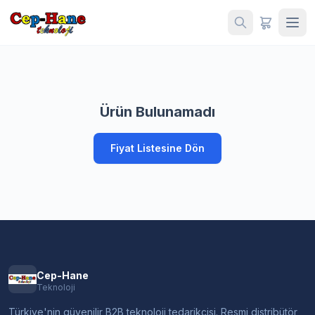
Ürün Bulunamadı
Fiyat Listesine Dön
Cep-Hane
Teknoloji
Türkiye'nin güvenilir B2B teknoloji tedarikçisi. Resmi distribütör