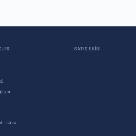
KLER
SATIŞ EKIBI
SS
ğişim
t Listesi