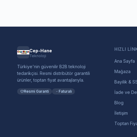
HIZLI LIN
Cep-Hane
Teknoloji
Ana Sayfa
Türkiye'nin güvenilir B2B teknoloji
Mağaza
tedarikçisi. Resmi distribütör garantili
ürünler, toptan fiyat avantajlarıyla.
Bayilik & S
Resmi Garanti
Faturalı
İade ve De
Blog
İletişim
Toptan Fiya