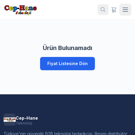
Ürün Bulunamadı
Fiyat Listesine Dön
Cep-Hane
Teknoloji
Türkiye'nin güvenilir B2B teknoloji tedarikçisi. Resmi distribütör