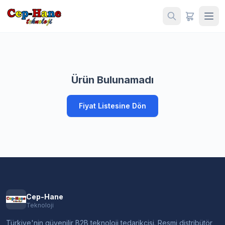
Ürün Bulunamadı
Fiyat Listesine Dön
Cep-Hane
Teknoloji
Türkiye'nin güvenilir B2B teknoloji tedarikçisi. Resmi distribütör