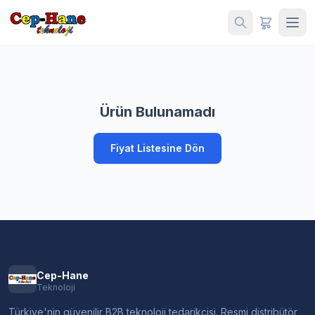
Ürün Bulunamadı
Fiyat Listesine Dön
Cep-Hane
Teknoloji
Türkiye'nin güvenilir B2B teknoloji tedarikçisi. Resmi distribütör