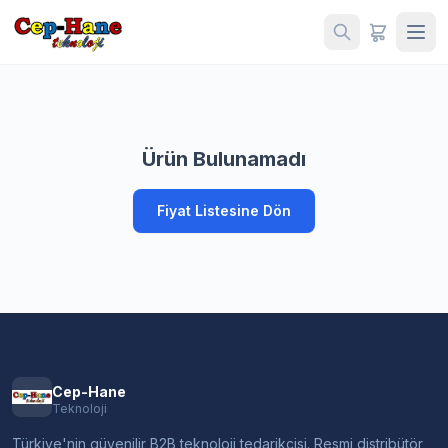
Ürün Bulunamadı
Fiyat Listesine Dön
Cep-Hane
Teknoloji
Türkiye'nin güvenilir B2B teknoloji tedarikçisi. Resmi distribütör