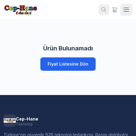
Ürün Bulunamadı
Fiyat Listesine Dön
Cep-Hane
Teknoloji
Türkiye'nin güvenilir B2B teknoloji tedarikçisi. Resmi distribütör