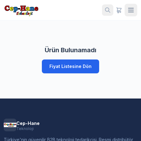
Ürün Bulunamadı
Fiyat Listesine Dön
Cep-Hane
Teknoloji
Türkiye'nin güvenilir B2B teknoloji tedarikçisi. Resmi distribütör