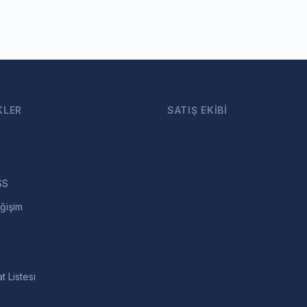
KLER
SATIŞ EKIBI
SS
ğişim
t Listesi