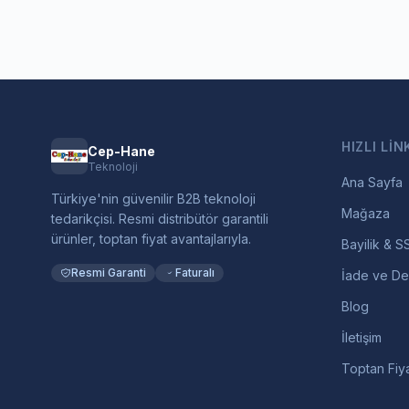
HIZLI LIN
Cep-Hane
Teknoloji
Ana Sayfa
Türkiye'nin güvenilir B2B teknoloji
Mağaza
tedarikçisi. Resmi distribütör garantili
ürünler, toptan fiyat avantajlarıyla.
Bayilik & S
Resmi Garanti
Faturalı
İade ve De
Blog
İletişim
Toptan Fiya