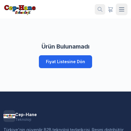
Ürün Bulunamadı
Fiyat Listesine Dön
Cep-Hane
Teknoloji
Türkiye'nin güvenilir B2B teknoloji tedarikçisi. Resmi distribütör