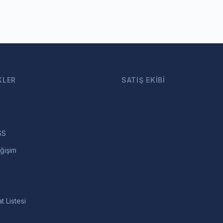
KLER
SATIŞ EKIBI
SS
ğişim
t Listesi