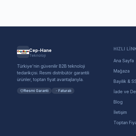
HIZLI LIN
Cep-Hane
Teknoloji
Ana Sayfa
Türkiye'nin güvenilir B2B teknoloji
Mağaza
tedarikçisi. Resmi distribütör garantili
ürünler, toptan fiyat avantajlarıyla.
Bayilik & S
Resmi Garanti
Faturalı
İade ve De
Blog
İletişim
Toptan Fiya