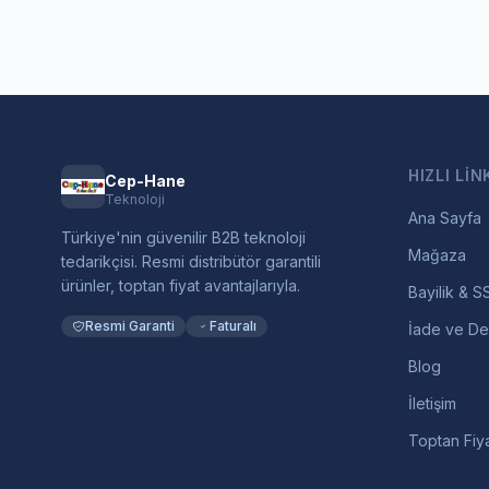
HIZLI LIN
Cep-Hane
Teknoloji
Ana Sayfa
Türkiye'nin güvenilir B2B teknoloji
Mağaza
tedarikçisi. Resmi distribütör garantili
ürünler, toptan fiyat avantajlarıyla.
Bayilik & S
Resmi Garanti
Faturalı
İade ve De
Blog
İletişim
Toptan Fiya