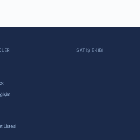
KLER
SATIŞ EKIBI
SS
ğişim
t Listesi