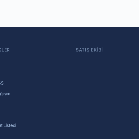
KLER
SATIŞ EKIBI
SS
ğişim
t Listesi