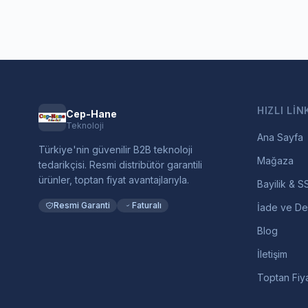
HIZLI LIN
Cep-Hane
Teknoloji
Ana Sayfa
Türkiye'nin güvenilir B2B teknoloji
Mağaza
tedarikçisi. Resmi distribütör garantili
ürünler, toptan fiyat avantajlarıyla.
Bayilik & S
Resmi Garanti
Faturalı
İade ve De
Blog
İletişim
Toptan Fiya