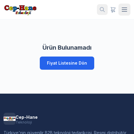
Ürün Bulunamadı
Fiyat Listesine Dön
Cep-Hane
Teknoloji
Türkiye'nin güvenilir B2B teknoloji tedarikçisi. Resmi distribütör