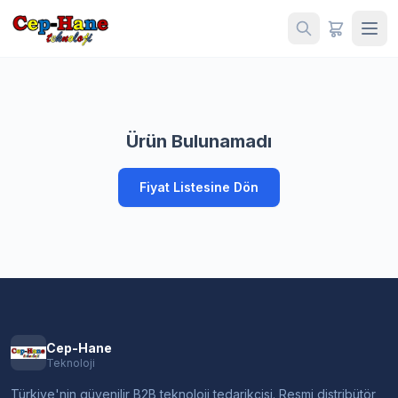
Ürün Bulunamadı
Fiyat Listesine Dön
Cep-Hane
Teknoloji
Türkiye'nin güvenilir B2B teknoloji tedarikçisi. Resmi distribütör