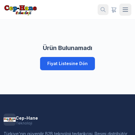
Ürün Bulunamadı
Fiyat Listesine Dön
Cep-Hane
Teknoloji
Türkiye'nin güvenilir B2B teknoloji tedarikçisi. Resmi distribütör