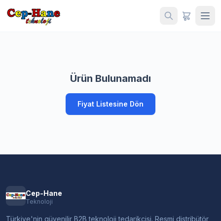
Ürün Bulunamadı
Fiyat Listesine Dön
Cep-Hane
Teknoloji
Türkiye'nin güvenilir B2B teknoloji tedarikçisi. Resmi distribütör