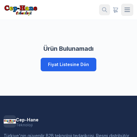
Ürün Bulunamadı
Fiyat Listesine Dön
Cep-Hane
Teknoloji
Türkiye'nin güvenilir B2B teknoloji tedarikçisi. Resmi distribütör