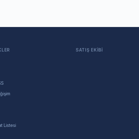
KLER
SATIŞ EKIBI
SS
ğişim
t Listesi