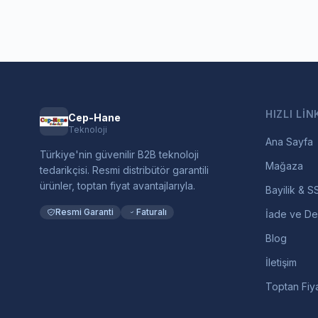
HIZLI LIN
Cep-Hane
Teknoloji
Ana Sayfa
Türkiye'nin güvenilir B2B teknoloji
Mağaza
tedarikçisi. Resmi distribütör garantili
ürünler, toptan fiyat avantajlarıyla.
Bayilik & S
Resmi Garanti
Faturalı
İade ve De
Blog
İletişim
Toptan Fiya