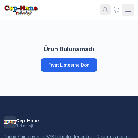
Ürün Bulunamadı
Fiyat Listesine Dön
Cep-Hane
Teknoloji
Türkiye'nin güvenilir B2B teknoloji tedarikçisi. Resmi distribütör