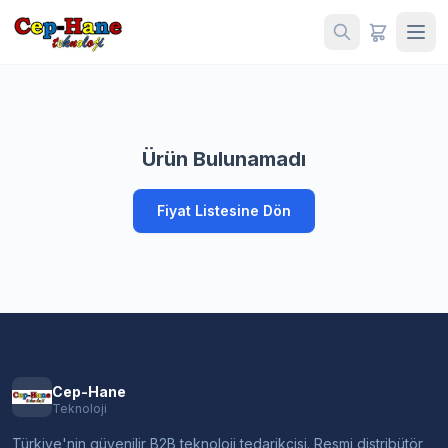
Ürün Bulunamadı
Fiyat Listesine Dön
Cep-Hane
Teknoloji
Türkiye'nin güvenilir B2B teknoloji tedarikçisi. Resmi distribütör