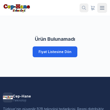
Ürün Bulunamadı
Fiyat Listesine Dön
Cep-Hane
Teknoloji
Türkiye'nin güvenilir B2B teknoloji tedarikçisi. Resmi distribütör