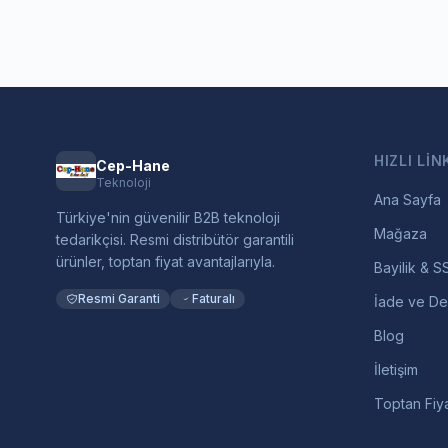
HIZLI LIN
Cep-Hane
Teknoloji
Ana Sayfa
Türkiye'nin güvenilir B2B teknoloji
Mağaza
tedarikçisi. Resmi distribütör garantili
ürünler, toptan fiyat avantajlarıyla.
Bayilik & S
Resmi Garanti
Faturalı
İade ve De
Blog
İletişim
Toptan Fiya