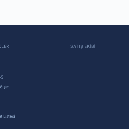
KLER
SATIŞ EKIBI
SS
ğişim
t Listesi