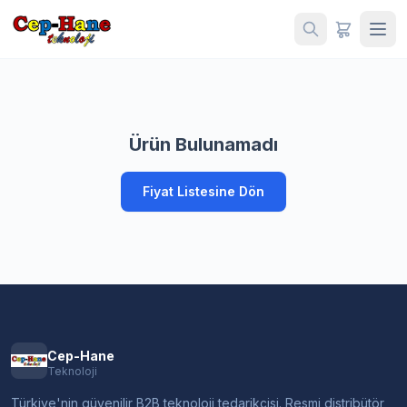
Ürün Bulunamadı
Fiyat Listesine Dön
Cep-Hane
Teknoloji
Türkiye'nin güvenilir B2B teknoloji tedarikçisi. Resmi distribütör