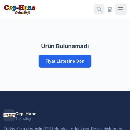
Ürün Bulunamadı
Fiyat Listesine Dön
Cep-Hane
Teknoloji
Türkiye'nin güvenilir B2B teknoloji tedarikçisi. Resmi distribütör