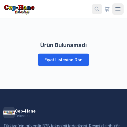
Ürün Bulunamadı
Fiyat Listesine Dön
Cep-Hane
Teknoloji
Türkiye'nin güvenilir B2B teknoloji tedarikçisi. Resmi distribütör