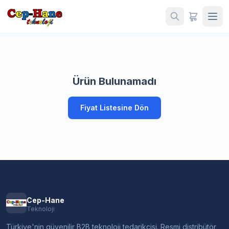
Ürün Bulunamadı
Fiyat Listesine Dön
Cep-Hane
Teknoloji
Türkiye'nin güvenilir B2B teknoloji tedarikçisi. Resmi distribütör