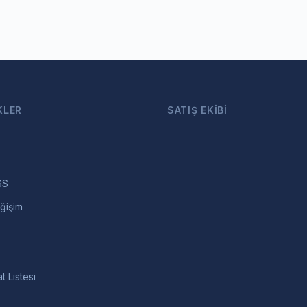
KLER
SATIŞ EKIBI
SS
ğişim
t Listesi