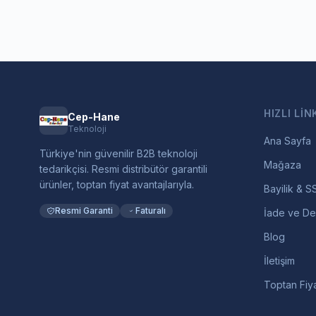
HIZLI LIN
Cep-Hane
Teknoloji
Ana Sayfa
Türkiye'nin güvenilir B2B teknoloji
Mağaza
tedarikçisi. Resmi distribütör garantili
ürünler, toptan fiyat avantajlarıyla.
Bayilik & S
Resmi Garanti
Faturalı
İade ve De
Blog
İletişim
Toptan Fiya