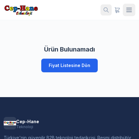
Ürün Bulunamadı
Fiyat Listesine Dön
Cep-Hane
Teknoloji
Türkiye'nin güvenilir B2B teknoloji tedarikçisi. Resmi distribütör